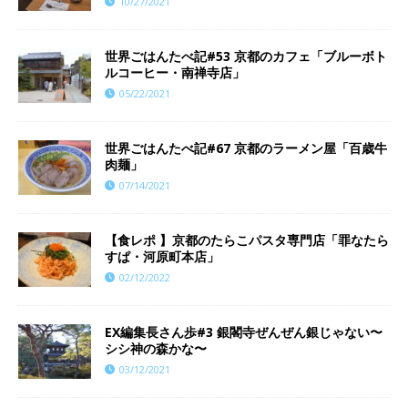
10/27/2021
世界ごはんたべ記#53 京都のカフェ「ブルーボト
ルコーヒー・南禅寺店」
05/22/2021
世界ごはんたべ記#67 京都のラーメン屋「百歳牛
肉麺」
07/14/2021
【食レポ 】京都のたらこパスタ専門店「罪なたら
すぱ・河原町本店」
02/12/2022
EX編集長さん歩#3 銀閣寺ぜんぜん銀じゃない〜
シシ神の森かな〜
03/12/2021