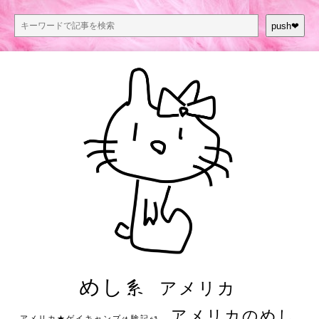
push❤︎
めし系
アメリカ
アメリカのめし
アメリカ★ゲイキャンプ体験記S3