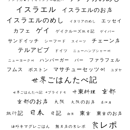
イスラエル
イスラエルのお店
イスラエルのめし
エッセイ
イタリアのめし
ゲイ
カフェ
ゲイクルーズ旅日記
ゲイバー
チェーン店
サンドイッチ
シーフード
スイーツ
テルアビブ
ドイツ
ニューハンプシャー州
ファラフェル
ハンバーガー
バー
ニューヨーク州
マサチューセッツ州
フムス
ボストン
ユダヤ
世界ごはんたべ記
京都
中東料理
世界ごはんたべ記 #プライド号
京都のお店
大阪
大阪のお店
居酒屋
日本
日記
東京
旅行記
東京のお店
朝食
食レポ
海外キマグレごはん
無名店の食レポ