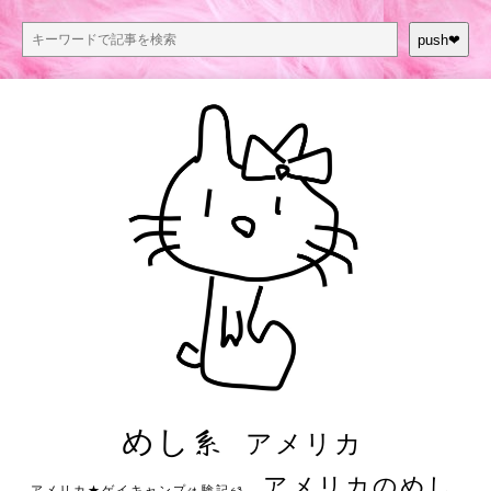
push❤︎
めし系
アメリカ
アメリカのめし
アメリカ★ゲイキャンプ体験記S3