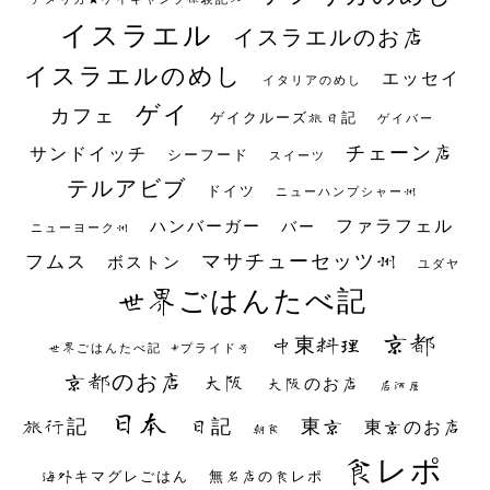
イスラエル
イスラエルのお店
イスラエルのめし
エッセイ
イタリアのめし
ゲイ
カフェ
ゲイクルーズ旅日記
ゲイバー
チェーン店
サンドイッチ
シーフード
スイーツ
テルアビブ
ドイツ
ニューハンプシャー州
ファラフェル
ハンバーガー
バー
ニューヨーク州
マサチューセッツ州
フムス
ボストン
ユダヤ
世界ごはんたべ記
京都
中東料理
世界ごはんたべ記 #プライド号
京都のお店
大阪
大阪のお店
居酒屋
日本
日記
東京
旅行記
東京のお店
朝食
食レポ
海外キマグレごはん
無名店の食レポ