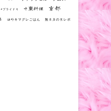
京都
中東料理
 #プライド号
店
海外キマグレごはん
無名店の食レポ