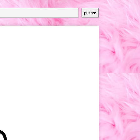
push❤︎