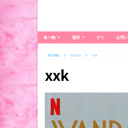
食べ物
場所
ゲイ
お問
HOME
Media
xxk
xxk