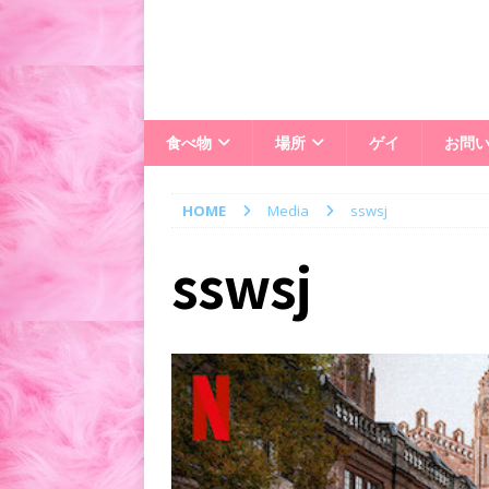
食べ物
場所
ゲイ
お問
HOME
Media
sswsj
sswsj