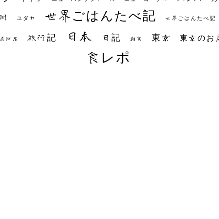
世界ごはんたべ記
州
世界ごはんたべ記
ユダヤ
日本
日記
東京
旅行記
東京のお
朝食
居酒屋
食レポ