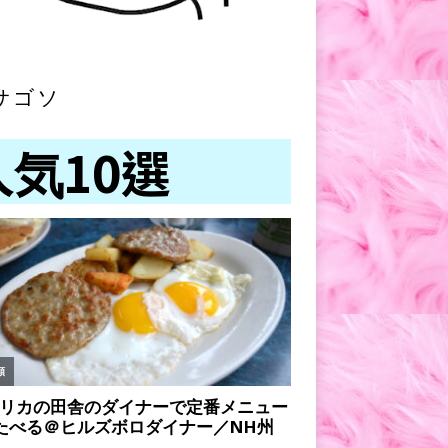
サゴソ
人気10選