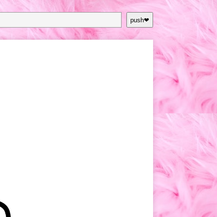
push❤︎