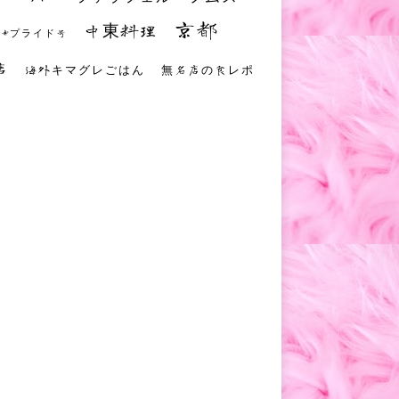
京都
中東料理
 #プライド号
店
海外キマグレごはん
無名店の食レポ