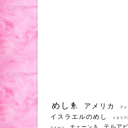
めし系
アメリカ
アメ
イスラエルのめし
イタリア
テルア
チェーン店
スイーツ