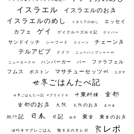
イスラエル
イスラエルのお店
イスラエルのめし
エッセイ
イタリアのめし
ゲイ
カフェ
ゲイクルーズ旅日記
ゲイバー
チェーン店
サンドイッチ
シーフード
スイーツ
テルアビブ
ドイツ
ニューハンプシャー州
ファラフェル
ハンバーガー
バー
ニューヨーク州
マサチューセッツ州
フムス
ボストン
ユダヤ
世界ごはんたべ記
京都
中東料理
世界ごはんたべ記 #プライド号
京都のお店
大阪
大阪のお店
居酒屋
日本
日記
東京
旅行記
東京のお店
朝食
食レポ
海外キマグレごはん
無名店の食レポ