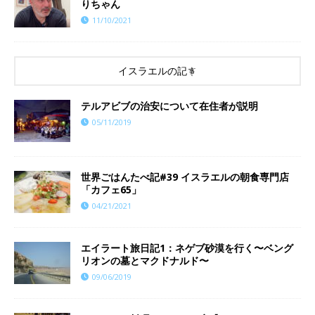
りちゃん
11/10/2021
イスラエルの記事
テルアビブの治安について在住者が説明
05/11/2019
世界ごはんたべ記#39 イスラエルの朝食専門店
「カフェ65」
04/21/2021
エイラート旅日記1：ネゲブ砂漠を行く〜ベング
リオンの墓とマクドナルド〜
09/06/2019