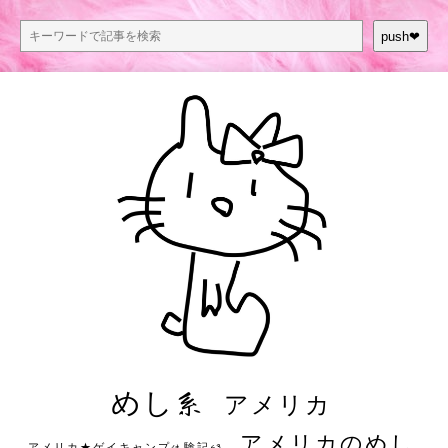
push❤︎
めし系
アメリカ
アメリカのめし
アメリカ★ゲイキャンプ体験記S3