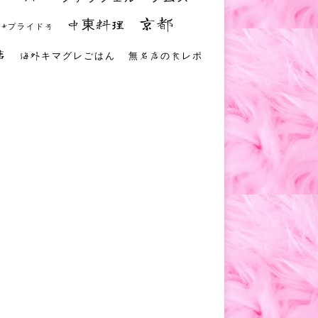
京都
中東料理
 #プライド号
店
海外キマグレごはん
無名店の食レポ