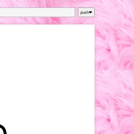
push❤︎