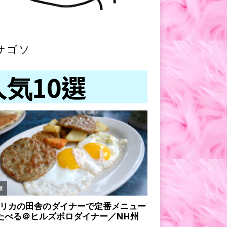
サゴソ
人気10選