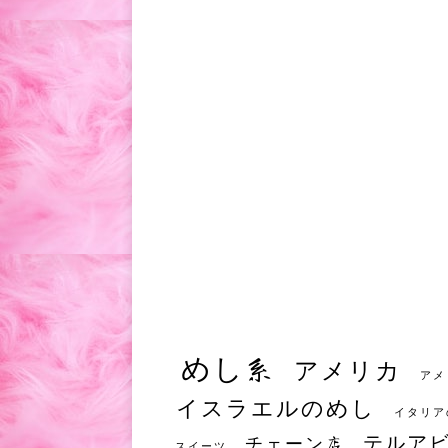
めし系
アメリカ
アメ
イスラエルのめし
イタリア
テルア
チェーン店
スイーツ