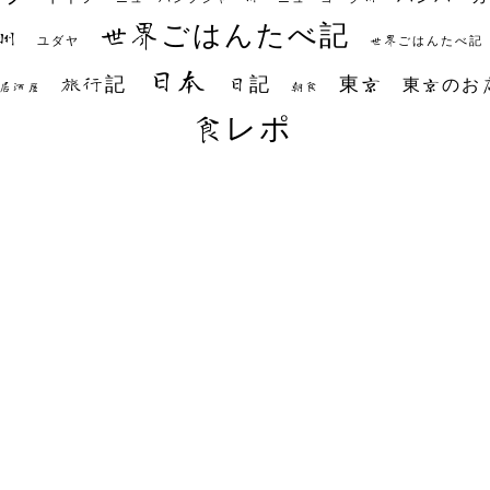
世界ごはんたべ記
州
世界ごはんたべ記
ユダヤ
日本
日記
東京
旅行記
東京のお
朝食
居酒屋
食レポ