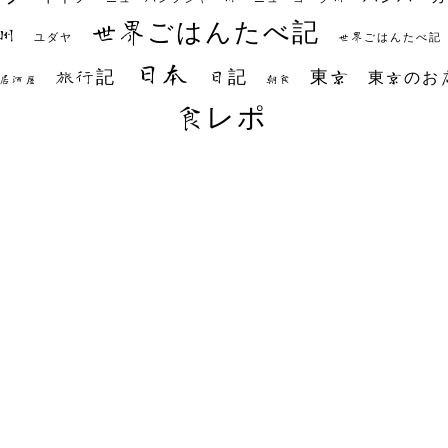
世界ごはんたべ記
州
世界ごはんたべ記
ユダヤ
日本
日記
東京
旅行記
東京のお
朝食
居酒屋
食レポ