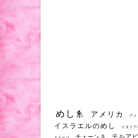
めし系
アメリカ
アメ
イスラエルのめし
イタリア
テルア
チェーン店
スイーツ