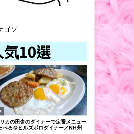
サゴソ
人気10選