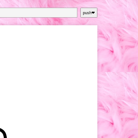
push❤︎