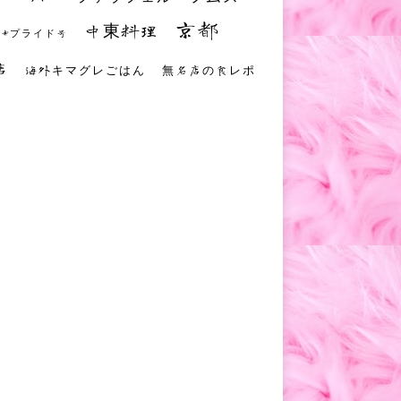
京都
中東料理
 #プライド号
店
海外キマグレごはん
無名店の食レポ