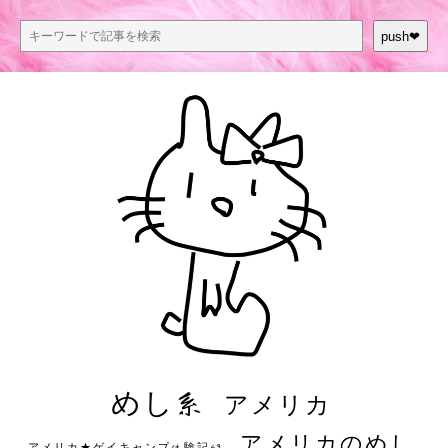
push❤︎
めし系
アメリカ
アメリカのめし
アメリカ★ゲイキャンプ体験記S3