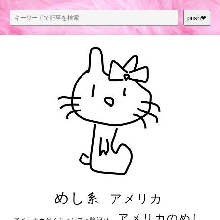
push❤︎
めし系
アメリカ
アメリカのめし
アメリカ★ゲイキャンプ体験記S3