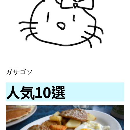
ガサゴソ
人気10選