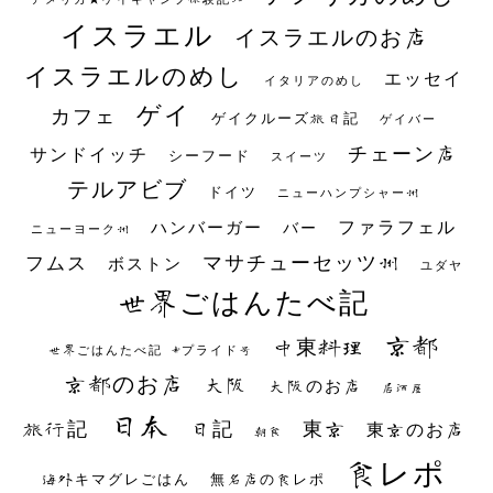
イスラエル
イスラエルのお店
イスラエルのめし
エッセイ
イタリアのめし
ゲイ
カフェ
ゲイクルーズ旅日記
ゲイバー
チェーン店
サンドイッチ
シーフード
スイーツ
テルアビブ
ドイツ
ニューハンプシャー州
ファラフェル
ハンバーガー
バー
ニューヨーク州
マサチューセッツ州
フムス
ボストン
ユダヤ
世界ごはんたべ記
京都
中東料理
世界ごはんたべ記 #プライド号
京都のお店
大阪
大阪のお店
居酒屋
日本
日記
東京
旅行記
東京のお店
朝食
食レポ
海外キマグレごはん
無名店の食レポ