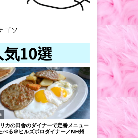
サゴソ
人気10選