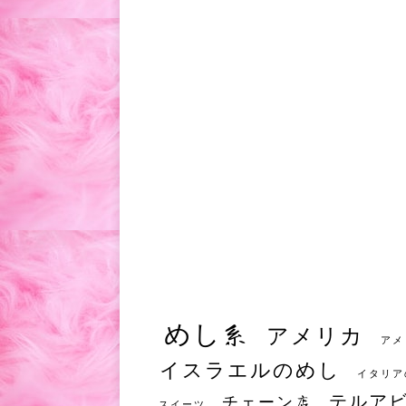
めし系
アメリカ
アメ
イスラエルのめし
イタリア
テルア
チェーン店
スイーツ