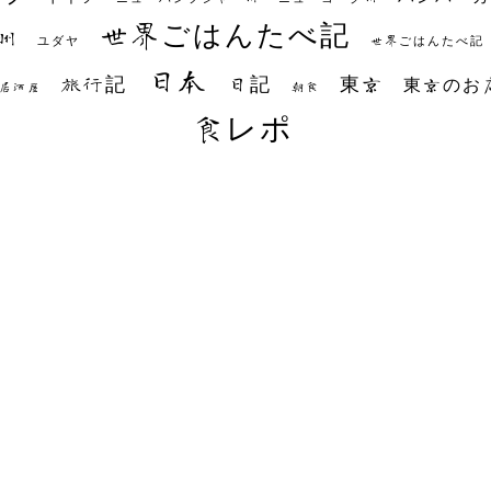
世界ごはんたべ記
州
世界ごはんたべ記
ユダヤ
日本
日記
東京
旅行記
東京のお
朝食
居酒屋
食レポ