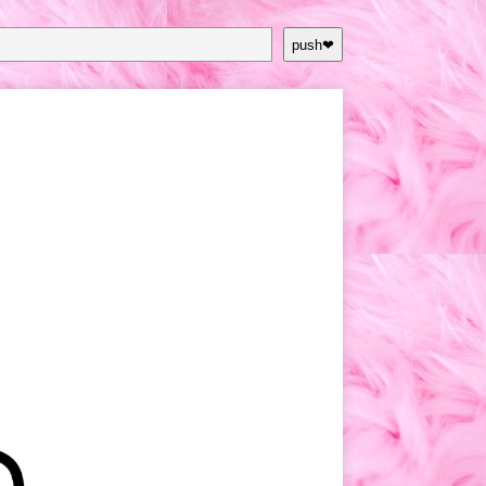
push❤︎