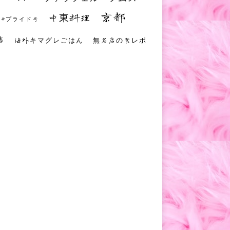
京都
中東料理
 #プライド号
店
海外キマグレごはん
無名店の食レポ