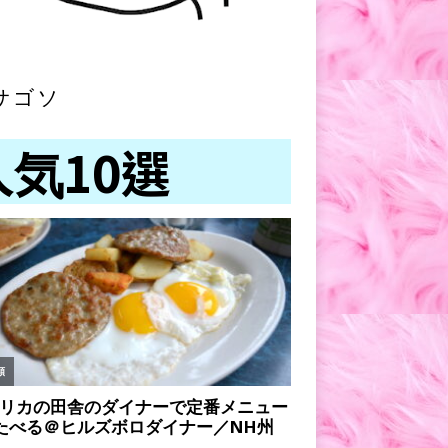
サゴソ
人気10選