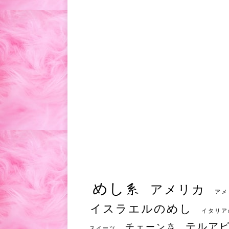
めし系
アメリカ
アメ
イスラエルのめし
イタリア
テルア
チェーン店
スイーツ