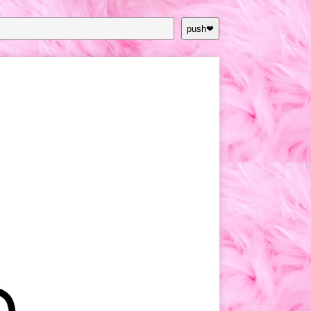
push❤︎