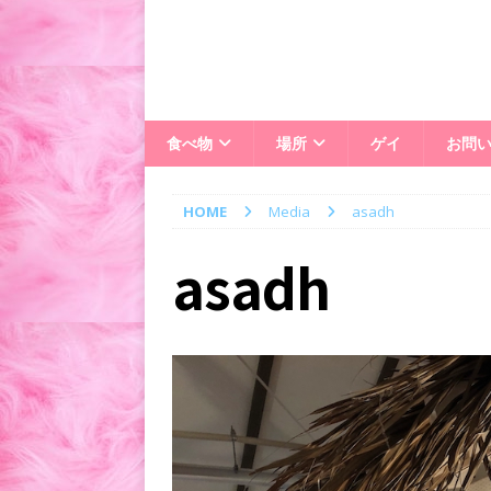
食べ物
場所
ゲイ
お問
HOME
Media
asadh
asadh