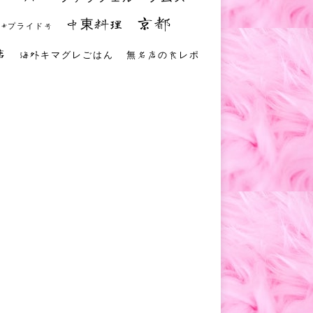
京都
中東料理
 #プライド号
店
海外キマグレごはん
無名店の食レポ