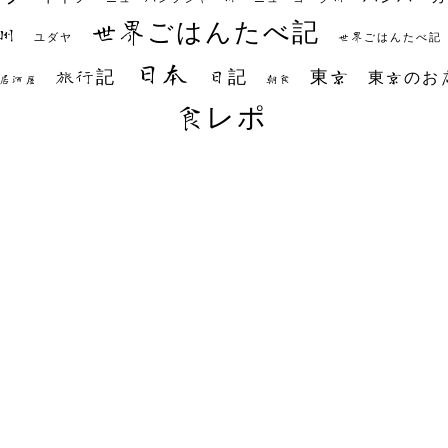
世界ごはんたべ記
州
世界ごはんたべ記
ユダヤ
日本
日記
東京
旅行記
東京のお
朝食
居酒屋
食レポ