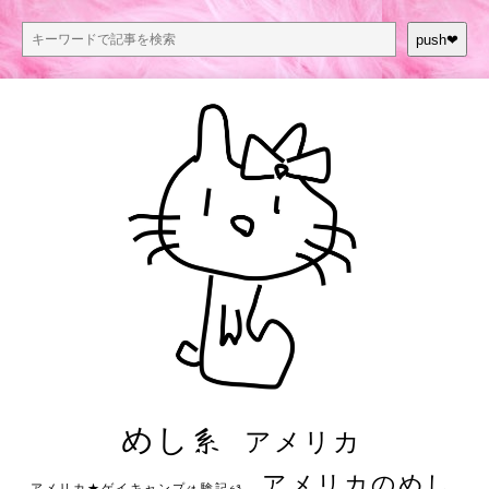
push❤︎
めし系
アメリカ
アメリカのめし
アメリカ★ゲイキャンプ体験記S3