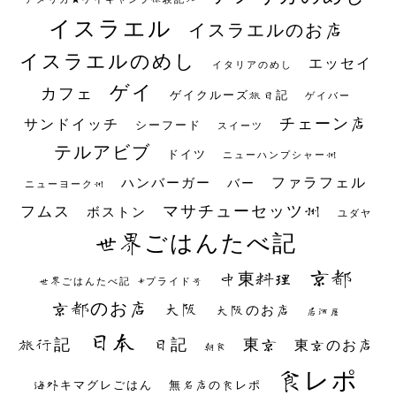
イスラエル
イスラエルのお店
イスラエルのめし
エッセイ
イタリアのめし
ゲイ
カフェ
ゲイクルーズ旅日記
ゲイバー
チェーン店
サンドイッチ
シーフード
スイーツ
テルアビブ
ドイツ
ニューハンプシャー州
ファラフェル
ハンバーガー
バー
ニューヨーク州
マサチューセッツ州
フムス
ボストン
ユダヤ
世界ごはんたべ記
京都
中東料理
世界ごはんたべ記 #プライド号
京都のお店
大阪
大阪のお店
居酒屋
日本
日記
東京
旅行記
東京のお店
朝食
食レポ
海外キマグレごはん
無名店の食レポ