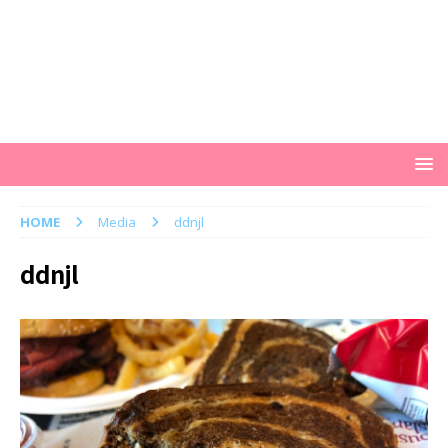
HOME
Media
ddnjl
ddnjl