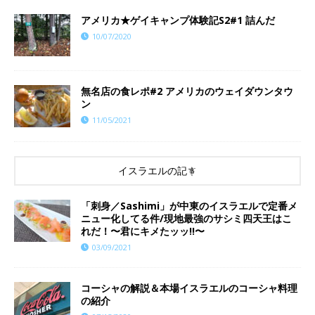
アメリカ★ゲイキャンプ体験記S2#1 詰んだ
10/07/2020
無名店の食レポ#2 アメリカのウェイダウンタウ
ン
11/05/2021
イスラエルの記事
「刺身／Sashimi」が中東のイスラエルで定番メ
ニュー化してる件/現地最強のサシミ四天王はこ
れだ！〜君にキメたッッ!!〜
03/09/2021
コーシャの解説＆本場イスラエルのコーシャ料理
の紹介