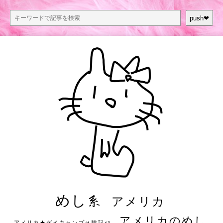
push❤︎
めし系
アメリカ
アメリカのめし
アメリカ★ゲイキャンプ体験記S3