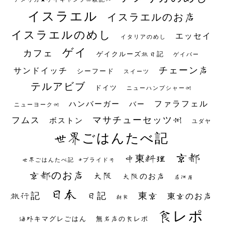
イスラエル
イスラエルのお店
イスラエルのめし
エッセイ
イタリアのめし
ゲイ
カフェ
ゲイクルーズ旅日記
ゲイバー
チェーン店
サンドイッチ
シーフード
スイーツ
テルアビブ
ドイツ
ニューハンプシャー州
ファラフェル
ハンバーガー
バー
ニューヨーク州
マサチューセッツ州
フムス
ボストン
ユダヤ
世界ごはんたべ記
京都
中東料理
世界ごはんたべ記 #プライド号
京都のお店
大阪
大阪のお店
居酒屋
日本
日記
東京
旅行記
東京のお店
朝食
食レポ
海外キマグレごはん
無名店の食レポ