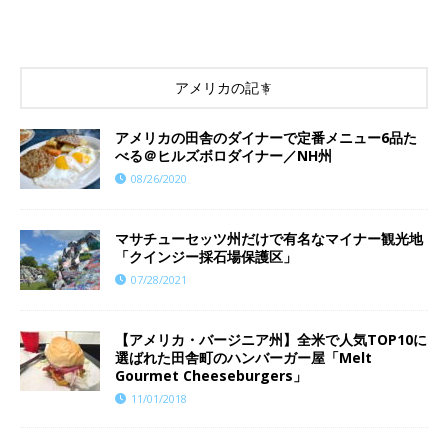
アメリカの記事
アメリカの田舎のダイナーで定番メニュー6品た
べる＠ヒルズボロダイナー／NH州
08/26/2020
マサチューセッツ州だけで有名なマイナー観光地
「クインジー採石場保護区」
07/28/2021
【アメリカ・バージニア州】全米で人気TOP10に
選ばれた田舎町のハンバーガー屋「Melt
Gourmet Cheeseburgers」
11/01/2018