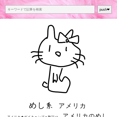
push❤︎
めし系
アメリカ
アメリカのめし
アメリカ★ゲイキャンプ体験記S3