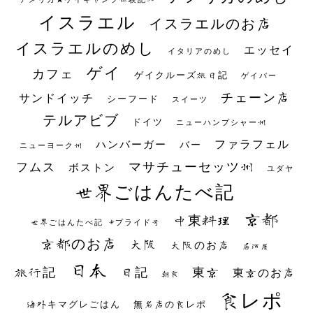
イスラエル
イスラエルのお店
イスラエルのめし
エッセイ
イタリアのめし
ゲイ
カフェ
ゲイクルーズ旅日記
ゲイバー
チェーン店
サンドイッチ
シーフード
スイーツ
テルアビブ
ドイツ
ニューハンプシャー州
ファラフェル
ハンバーガー
バー
ニューヨーク州
マサチューセッツ州
フムス
ボストン
ユダヤ
世界ごはんたべ記
京都
中東料理
世界ごはんたべ記 #プライド号
京都のお店
大阪
大阪のお店
居酒屋
日本
日記
東京
旅行記
東京のお店
朝食
食レポ
海外キマグレごはん
無名店の食レポ