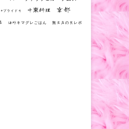
京都
中東料理
 #プライド号
店
海外キマグレごはん
無名店の食レポ