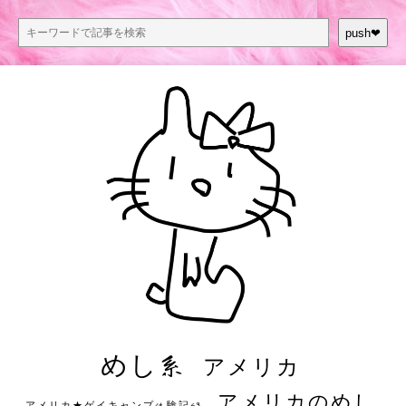
push❤︎
めし系
アメリカ
アメリカのめし
アメリカ★ゲイキャンプ体験記S3