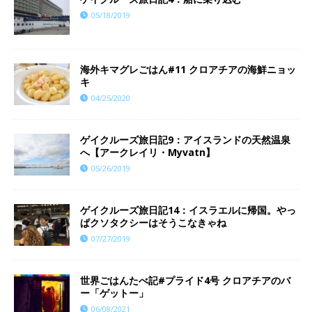
05/18/2019
海外キマグレごはん#11 クロアチアの海鮮ニョッ
キ
04/25/2020
ゲイクルーズ旅日記9：アイスランドの天然温泉
へ【アークレイリ・Myvatn】
05/26/2019
ゲイクルーズ旅日記14：イスラエルに帰国。やっ
ぱクソタクシーはそうこなきゃね
07/27/2019
世界ごはんたべ記#プライド4号 クロアチアのバ
ー「ゲットー」
06/08/2021