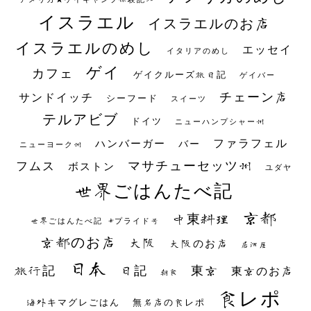
イスラエル
イスラエルのお店
イスラエルのめし
エッセイ
イタリアのめし
ゲイ
カフェ
ゲイクルーズ旅日記
ゲイバー
チェーン店
サンドイッチ
シーフード
スイーツ
テルアビブ
ドイツ
ニューハンプシャー州
ファラフェル
ハンバーガー
バー
ニューヨーク州
マサチューセッツ州
フムス
ボストン
ユダヤ
世界ごはんたべ記
京都
中東料理
世界ごはんたべ記 #プライド号
京都のお店
大阪
大阪のお店
居酒屋
日本
日記
東京
旅行記
東京のお店
朝食
食レポ
海外キマグレごはん
無名店の食レポ