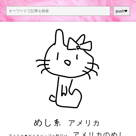
push❤︎
めし系
アメリカ
アメリカのめし
アメリカ★ゲイキャンプ体験記S3