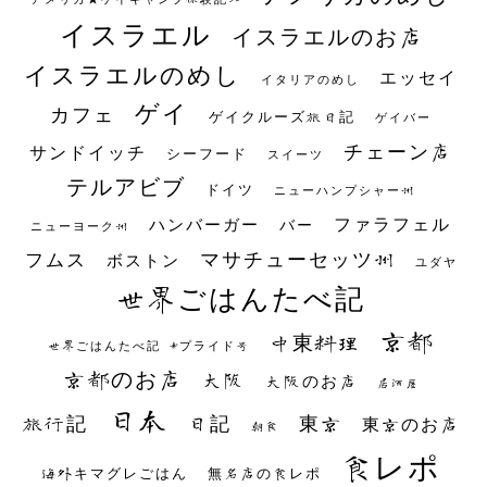
イスラエル
イスラエルのお店
イスラエルのめし
エッセイ
イタリアのめし
ゲイ
カフェ
ゲイクルーズ旅日記
ゲイバー
チェーン店
サンドイッチ
シーフード
スイーツ
テルアビブ
ドイツ
ニューハンプシャー州
ファラフェル
ハンバーガー
バー
ニューヨーク州
マサチューセッツ州
フムス
ボストン
ユダヤ
世界ごはんたべ記
京都
中東料理
世界ごはんたべ記 #プライド号
京都のお店
大阪
大阪のお店
居酒屋
日本
日記
東京
旅行記
東京のお店
朝食
食レポ
海外キマグレごはん
無名店の食レポ