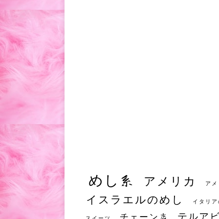
めし系
アメリカ
アメ
イスラエルのめし
イタリア
テルア
チェーン店
スイーツ