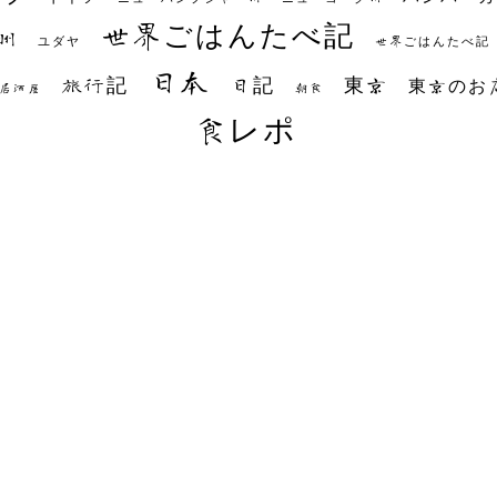
世界ごはんたべ記
州
世界ごはんたべ記
ユダヤ
日本
日記
東京
旅行記
東京のお
朝食
居酒屋
食レポ