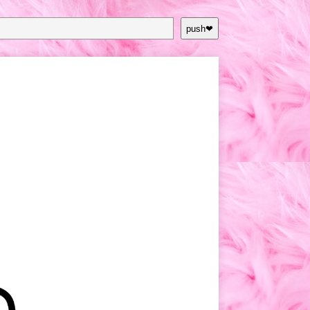
push❤︎