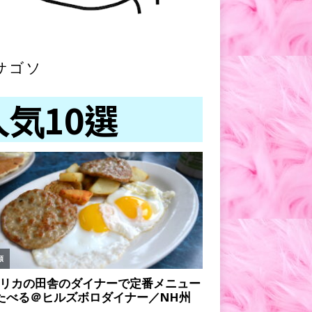
サゴソ
人気10選