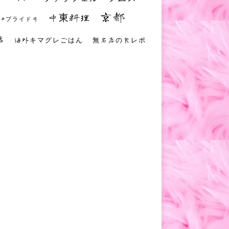
京都
中東料理
 #プライド号
店
海外キマグレごはん
無名店の食レポ