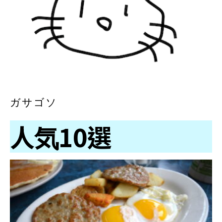
ガサゴソ
人気10選