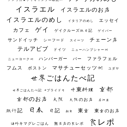
イスラエル
イスラエルのお店
イスラエルのめし
エッセイ
イタリアのめし
ゲイ
カフェ
ゲイクルーズ旅日記
ゲイバー
チェーン店
サンドイッチ
シーフード
スイーツ
テルアビブ
ドイツ
ニューハンプシャー州
ファラフェル
ハンバーガー
バー
ニューヨーク州
マサチューセッツ州
フムス
ボストン
ユダヤ
世界ごはんたべ記
京都
中東料理
世界ごはんたべ記 #プライド号
京都のお店
大阪
大阪のお店
居酒屋
日本
日記
東京
旅行記
東京のお店
朝食
食レポ
海外キマグレごはん
無名店の食レポ