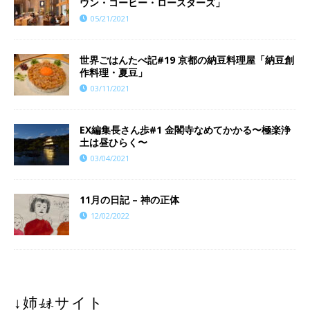
ウン・コーヒー・ロースターズ」
05/21/2021
世界ごはんたべ記#19 京都の納豆料理屋「納豆創
作料理・夏豆」
03/11/2021
EX編集長さん歩#1 金閣寺なめてかかる〜極楽浄
土は昼ひらく〜
03/04/2021
11月の日記 – 神の正体
12/02/2022
↓姉妹サイト