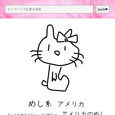
push❤︎
めし系
アメリカ
アメリカのめし
アメリカ★ゲイキャンプ体験記S3