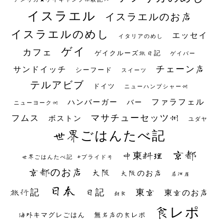
イスラエル
イスラエルのお店
イスラエルのめし
エッセイ
イタリアのめし
ゲイ
カフェ
ゲイクルーズ旅日記
ゲイバー
チェーン店
サンドイッチ
シーフード
スイーツ
テルアビブ
ドイツ
ニューハンプシャー州
ファラフェル
ハンバーガー
バー
ニューヨーク州
マサチューセッツ州
フムス
ボストン
ユダヤ
世界ごはんたべ記
京都
中東料理
世界ごはんたべ記 #プライド号
京都のお店
大阪
大阪のお店
居酒屋
日本
日記
東京
旅行記
東京のお店
朝食
食レポ
海外キマグレごはん
無名店の食レポ