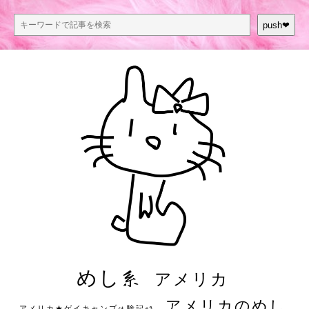
push❤︎
めし系
アメリカ
アメリカのめし
アメリカ★ゲイキャンプ体験記S3