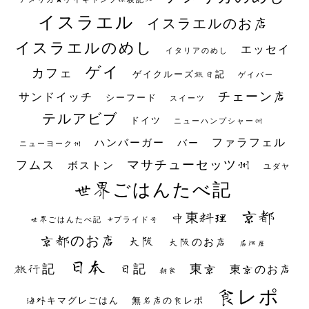
イスラエル
イスラエルのお店
イスラエルのめし
エッセイ
イタリアのめし
ゲイ
カフェ
ゲイクルーズ旅日記
ゲイバー
チェーン店
サンドイッチ
シーフード
スイーツ
テルアビブ
ドイツ
ニューハンプシャー州
ファラフェル
ハンバーガー
バー
ニューヨーク州
マサチューセッツ州
フムス
ボストン
ユダヤ
世界ごはんたべ記
京都
中東料理
世界ごはんたべ記 #プライド号
京都のお店
大阪
大阪のお店
居酒屋
日本
日記
東京
旅行記
東京のお店
朝食
食レポ
海外キマグレごはん
無名店の食レポ