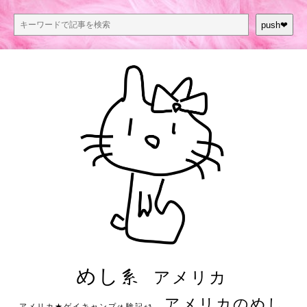
push❤︎
めし系
アメリカ
アメリカのめし
アメリカ★ゲイキャンプ体験記S3