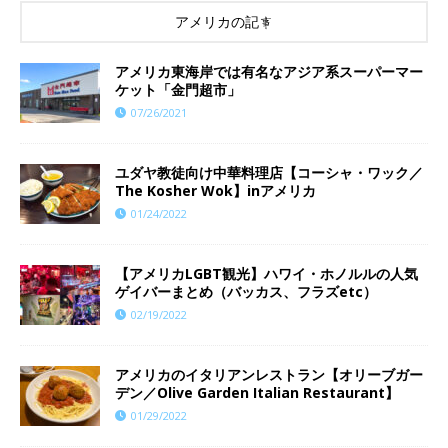
アメリカの記事
アメリカ東海岸では有名なアジア系スーパーマー
ケット「金門超市」
07/26/2021
ユダヤ教徒向け中華料理店【コーシャ・ワック／
The Kosher Wok】inアメリカ
01/24/2022
【アメリカLGBT観光】ハワイ・ホノルルの人気
ゲイバーまとめ（バッカス、フラズetc）
02/19/2022
アメリカのイタリアンレストラン【オリーブガー
デン／Olive Garden Italian Restaurant】
01/29/2022