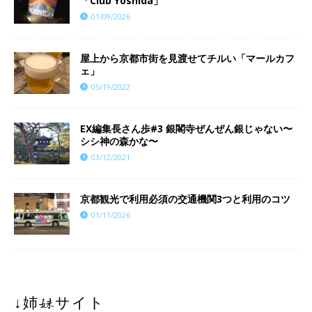
「Club Yoshida」
01/09/2026
屋上から京都市街を見渡せてチルい「マールカフ
ェ」
05/19/2022
EX編集長さん歩#3 銀閣寺ぜんぜん銀じゃない〜
シシ神の森かな〜
03/12/2021
京都観光で利用必須の交通機関3つと利用のコツ
01/11/2026
↓姉妹サイト