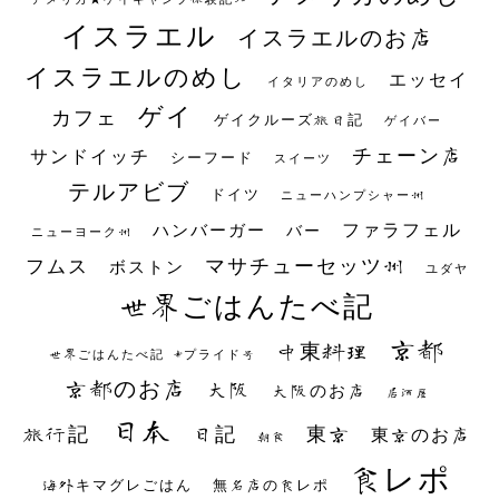
イスラエル
イスラエルのお店
イスラエルのめし
エッセイ
イタリアのめし
ゲイ
カフェ
ゲイクルーズ旅日記
ゲイバー
チェーン店
サンドイッチ
シーフード
スイーツ
テルアビブ
ドイツ
ニューハンプシャー州
ファラフェル
ハンバーガー
バー
ニューヨーク州
マサチューセッツ州
フムス
ボストン
ユダヤ
世界ごはんたべ記
京都
中東料理
世界ごはんたべ記 #プライド号
京都のお店
大阪
大阪のお店
居酒屋
日本
日記
東京
旅行記
東京のお店
朝食
食レポ
海外キマグレごはん
無名店の食レポ