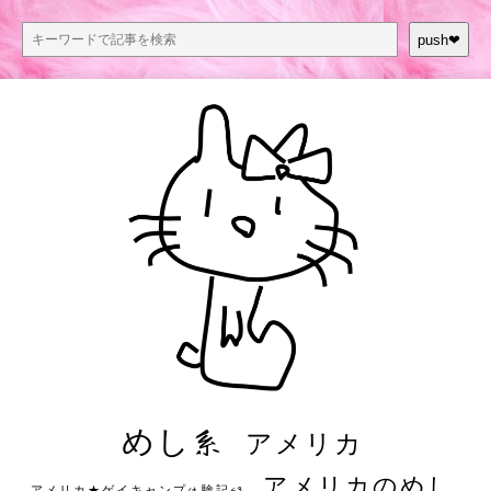
push❤︎
めし系
アメリカ
アメリカのめし
アメリカ★ゲイキャンプ体験記S3