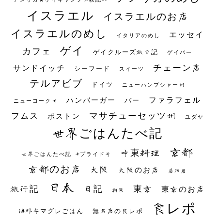
イスラエル
イスラエルのお店
イスラエルのめし
エッセイ
イタリアのめし
ゲイ
カフェ
ゲイクルーズ旅日記
ゲイバー
チェーン店
サンドイッチ
シーフード
スイーツ
テルアビブ
ドイツ
ニューハンプシャー州
ファラフェル
ハンバーガー
バー
ニューヨーク州
マサチューセッツ州
フムス
ボストン
ユダヤ
世界ごはんたべ記
京都
中東料理
世界ごはんたべ記 #プライド号
京都のお店
大阪
大阪のお店
居酒屋
日本
日記
東京
旅行記
東京のお店
朝食
食レポ
海外キマグレごはん
無名店の食レポ