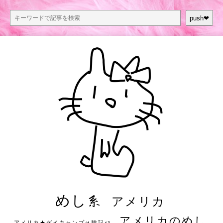
push❤︎
めし系
アメリカ
アメリカのめし
アメリカ★ゲイキャンプ体験記S3