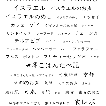
イスラエル
イスラエルのお店
イスラエルのめし
エッセイ
イタリアのめし
ゲイ
カフェ
ゲイクルーズ旅日記
ゲイバー
チェーン店
サンドイッチ
シーフード
スイーツ
テルアビブ
ドイツ
ニューハンプシャー州
ファラフェル
ハンバーガー
バー
ニューヨーク州
マサチューセッツ州
フムス
ボストン
ユダヤ
世界ごはんたべ記
京都
中東料理
世界ごはんたべ記 #プライド号
京都のお店
大阪
大阪のお店
居酒屋
日本
日記
東京
旅行記
東京のお店
朝食
食レポ
海外キマグレごはん
無名店の食レポ