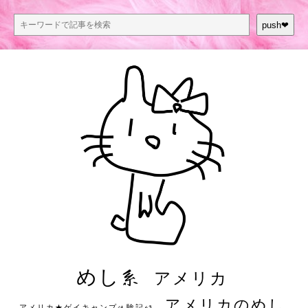
push❤︎
めし系
アメリカ
アメリカのめし
アメリカ★ゲイキャンプ体験記S3