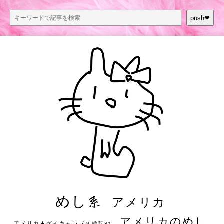
push❤︎
めし系
アメリカ
アメリカのめし
アメリカ★ゲイキャンプ体験記S3