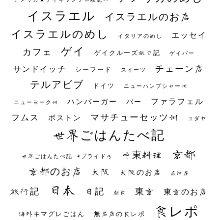
イスラエル
イスラエルのお店
イスラエルのめし
エッセイ
イタリアのめし
ゲイ
カフェ
ゲイクルーズ旅日記
ゲイバー
チェーン店
サンドイッチ
シーフード
スイーツ
テルアビブ
ドイツ
ニューハンプシャー州
ファラフェル
ハンバーガー
バー
ニューヨーク州
マサチューセッツ州
フムス
ボストン
ユダヤ
世界ごはんたべ記
京都
中東料理
世界ごはんたべ記 #プライド号
京都のお店
大阪
大阪のお店
居酒屋
日本
日記
東京
旅行記
東京のお店
朝食
食レポ
海外キマグレごはん
無名店の食レポ