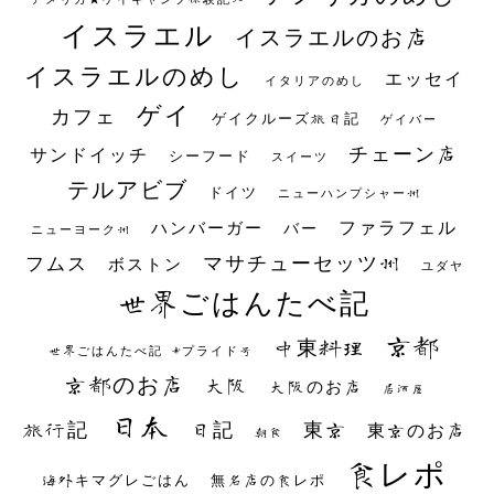
イスラエル
イスラエルのお店
イスラエルのめし
エッセイ
イタリアのめし
ゲイ
カフェ
ゲイクルーズ旅日記
ゲイバー
チェーン店
サンドイッチ
シーフード
スイーツ
テルアビブ
ドイツ
ニューハンプシャー州
ファラフェル
ハンバーガー
バー
ニューヨーク州
マサチューセッツ州
フムス
ボストン
ユダヤ
世界ごはんたべ記
京都
中東料理
世界ごはんたべ記 #プライド号
京都のお店
大阪
大阪のお店
居酒屋
日本
日記
東京
旅行記
東京のお店
朝食
食レポ
海外キマグレごはん
無名店の食レポ