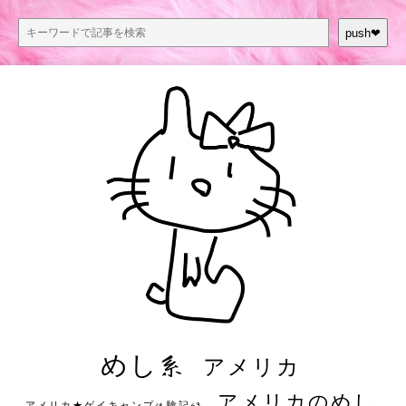
push❤︎
めし系
アメリカ
アメリカのめし
アメリカ★ゲイキャンプ体験記S3