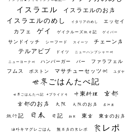
イスラエル
イスラエルのお店
イスラエルのめし
エッセイ
イタリアのめし
ゲイ
カフェ
ゲイクルーズ旅日記
ゲイバー
チェーン店
サンドイッチ
シーフード
スイーツ
テルアビブ
ドイツ
ニューハンプシャー州
ファラフェル
ハンバーガー
バー
ニューヨーク州
マサチューセッツ州
フムス
ボストン
ユダヤ
世界ごはんたべ記
京都
中東料理
世界ごはんたべ記 #プライド号
京都のお店
大阪
大阪のお店
居酒屋
日本
日記
東京
旅行記
東京のお店
朝食
食レポ
海外キマグレごはん
無名店の食レポ