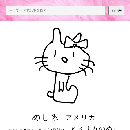
push❤︎
めし系
アメリカ
アメリカのめし
アメリカ★ゲイキャンプ体験記S3