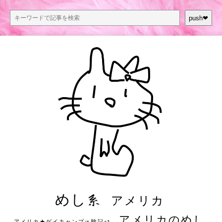
push❤︎
めし系
アメリカ
アメリカのめし
アメリカ★ゲイキャンプ体験記S3