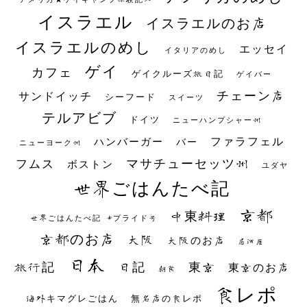
イスラエル
イスラエルのお店
イスラエルのめし
エッセイ
イタリアのめし
ゲイ
カフェ
ゲイクルーズ旅日記
ゲイバー
チェーン店
サンドイッチ
シーフード
スイーツ
テルアビブ
ドイツ
ニューハンプシャー州
ファラフェル
ハンバーガー
バー
ニューヨーク州
マサチューセッツ州
フムス
ボストン
ユダヤ
世界ごはんたべ記
京都
中東料理
世界ごはんたべ記 #プライド号
京都のお店
大阪
大阪のお店
居酒屋
日本
日記
東京
旅行記
東京のお店
朝食
食レポ
海外キマグレごはん
無名店の食レポ