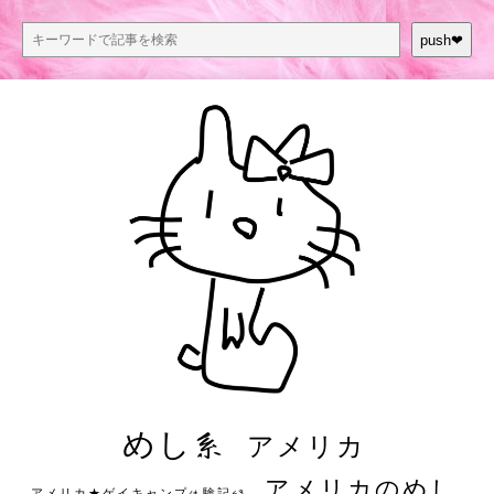
push❤︎
めし系
アメリカ
アメリカのめし
アメリカ★ゲイキャンプ体験記S3