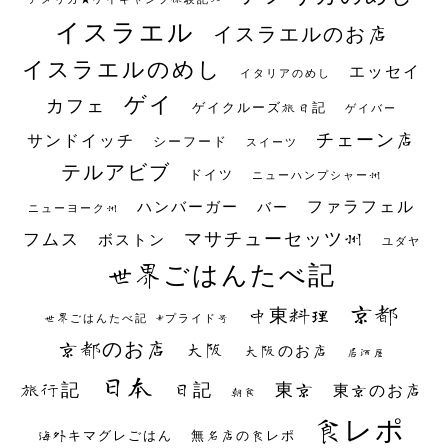
イスラエル
イスラエルのお店
イスラエルのめし
エッセイ
イタリアのめし
ゲイ
カフェ
ゲイクルーズ旅日記
ゲイバー
チェーン店
サンドイッチ
シーフード
スイーツ
テルアビブ
ドイツ
ニューハンプシャー州
ファラフェル
ハンバーガー
バー
ニューヨーク州
マサチューセッツ州
フムス
ボストン
ユダヤ
世界ごはんたべ記
京都
中東料理
世界ごはんたべ記 #プライド号
京都のお店
大阪
大阪のお店
居酒屋
日本
日記
東京
旅行記
東京のお店
朝食
食レポ
海外キマグレごはん
無名店の食レポ