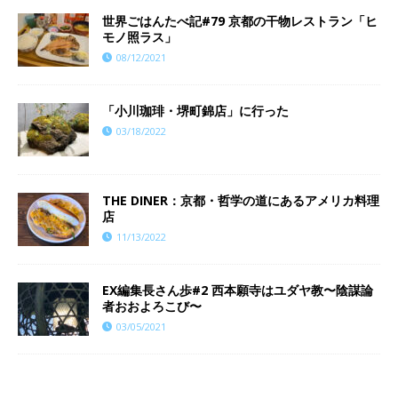
世界ごはんたべ記#79 京都の干物レストラン「ヒ
モノ照ラス」
08/12/2021
「小川珈琲・堺町錦店」に行った
03/18/2022
THE DINER：京都・哲学の道にあるアメリカ料理
店
11/13/2022
EX編集長さん歩#2 西本願寺はユダヤ教〜陰謀論
者おおよろこび〜
03/05/2021