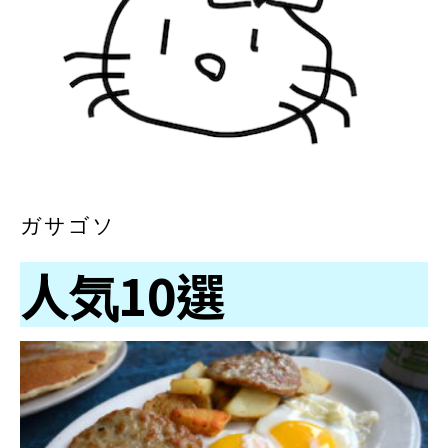
ガサゴソ
人気10選