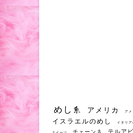
めし系
アメリカ
アメ
イスラエルのめし
イタリア
テルア
チェーン店
スイーツ