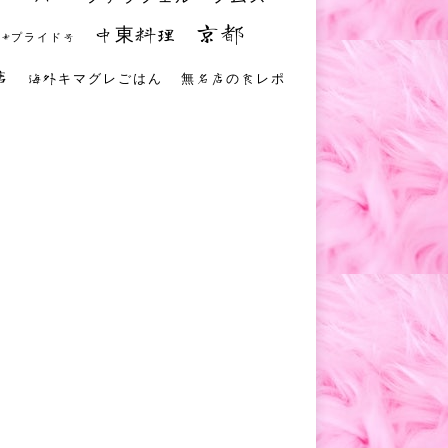
京都
中東料理
 #プライド号
店
海外キマグレごはん
無名店の食レポ