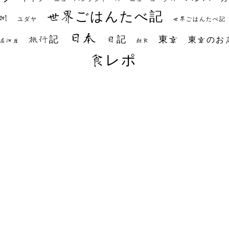
世界ごはんたべ記
州
世界ごはんたべ記
ユダヤ
日本
日記
東京
旅行記
東京のお
朝食
居酒屋
食レポ