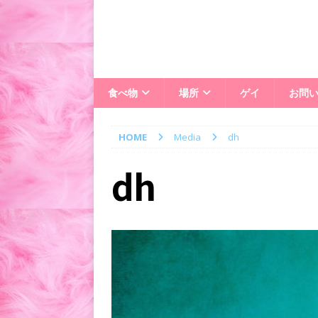
食べ物
場所
ゲイ
お問
HOME
Media
dh
dh