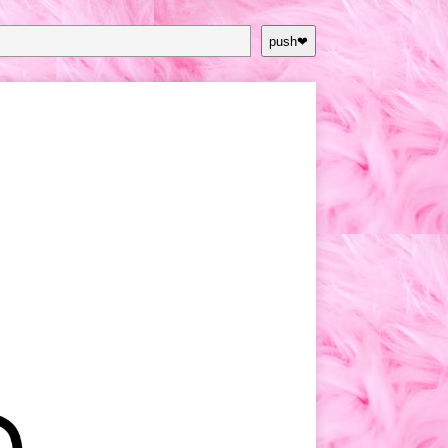
push❤︎