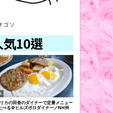
サゴソ
人気10選