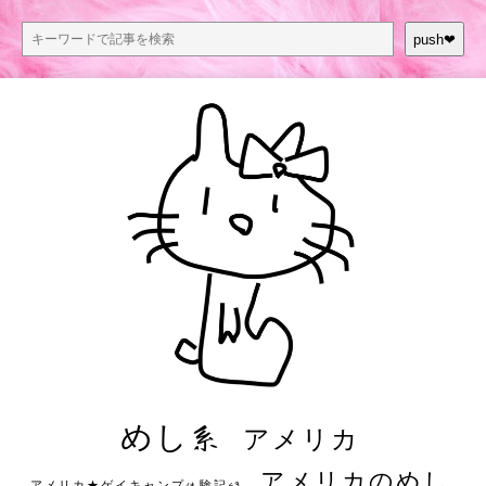
push❤︎
めし系
アメリカ
アメリカのめし
アメリカ★ゲイキャンプ体験記S3