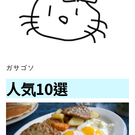
ガサゴソ
人気10選