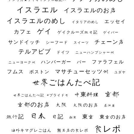
イスラエル
イスラエルのお店
イスラエルのめし
エッセイ
イタリアのめし
ゲイ
カフェ
ゲイクルーズ旅日記
ゲイバー
チェーン店
サンドイッチ
シーフード
スイーツ
テルアビブ
ドイツ
ニューハンプシャー州
ファラフェル
ハンバーガー
バー
ニューヨーク州
マサチューセッツ州
フムス
ボストン
ユダヤ
世界ごはんたべ記
京都
中東料理
世界ごはんたべ記 #プライド号
京都のお店
大阪
大阪のお店
居酒屋
日本
日記
東京
旅行記
東京のお店
朝食
食レポ
海外キマグレごはん
無名店の食レポ