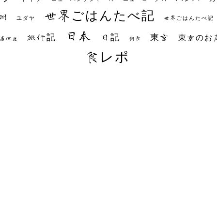
世界ごはんたべ記
州
世界ごはんたべ記
ユダヤ
日本
日記
東京
旅行記
東京のお
朝食
居酒屋
食レポ