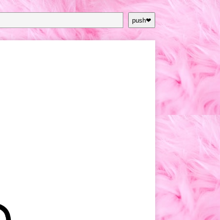
push❤︎