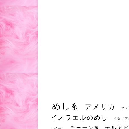
めし系
アメリカ
アメ
イスラエルのめし
イタリア
テルア
チェーン店
スイーツ