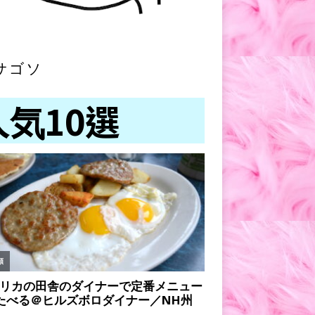
サゴソ
人気10選