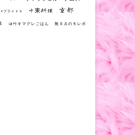
京都
中東料理
 #プライド号
店
海外キマグレごはん
無名店の食レポ