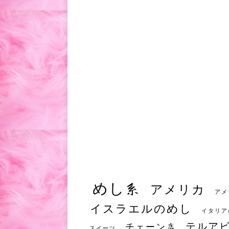
めし系
アメリカ
アメ
イスラエルのめし
イタリア
テルア
チェーン店
スイーツ