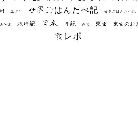
世界ごはんたべ記
州
世界ごはんたべ記
ユダヤ
日本
日記
東京
旅行記
東京のお
朝食
居酒屋
食レポ