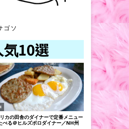
サゴソ
人気10選