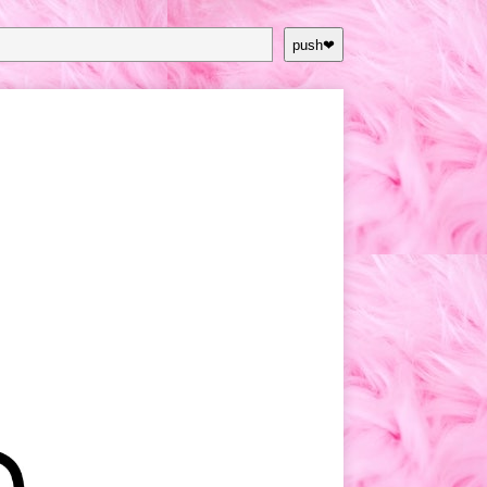
push❤︎