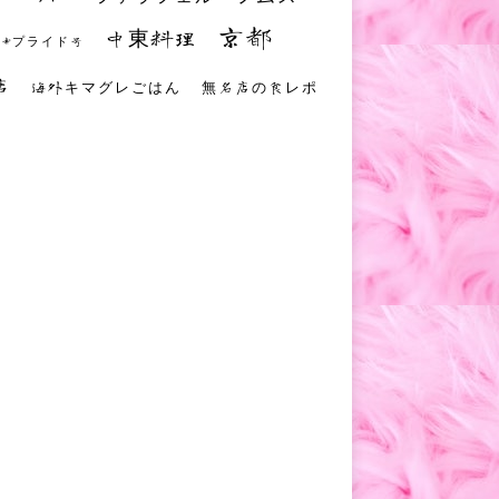
京都
中東料理
 #プライド号
店
海外キマグレごはん
無名店の食レポ