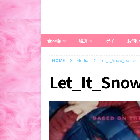
食べ物
場所
ゲイ
お問
HOME
Media
Let_It_Snow_poster
Let_It_Sno