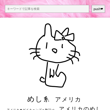
push❤︎
めし系
アメリカ
アメリカのめし
アメリカ★ゲイキャンプ体験記S3