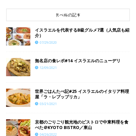
食べ物の記事
イスラエルを代表するB級グルメ7選（人気店も紹
介）
07/29/2020
​​無名店の食レポ#14 イスラエルのニューデリ
12/09/2021
世界ごはんたべ記#25 イスラエルのイタリア料理
屋「ラ・レプッブリカ」
03/21/2021
京都のごりごり観光地のビストロで中東料理を食
べた＠KYOTO BISTRO／東山
04/26/2022