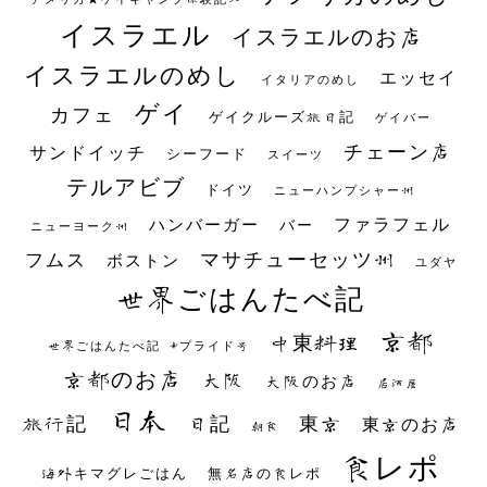
イスラエル
イスラエルのお店
イスラエルのめし
エッセイ
イタリアのめし
ゲイ
カフェ
ゲイクルーズ旅日記
ゲイバー
チェーン店
サンドイッチ
シーフード
スイーツ
テルアビブ
ドイツ
ニューハンプシャー州
ファラフェル
ハンバーガー
バー
ニューヨーク州
マサチューセッツ州
フムス
ボストン
ユダヤ
世界ごはんたべ記
京都
中東料理
世界ごはんたべ記 #プライド号
京都のお店
大阪
大阪のお店
居酒屋
日本
日記
東京
旅行記
東京のお店
朝食
食レポ
海外キマグレごはん
無名店の食レポ