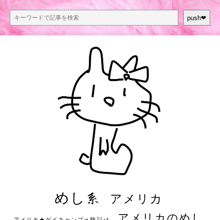
push❤︎
めし系
アメリカ
アメリカのめし
アメリカ★ゲイキャンプ体験記S3