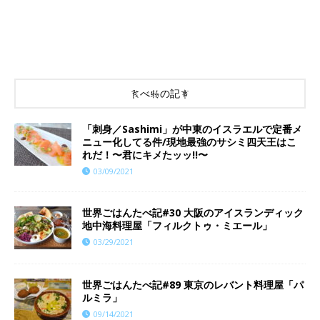
食べ物の記事
「刺身／Sashimi」が中東のイスラエルで定番メ
ニュー化してる件/現地最強のサシミ四天王はこ
れだ！〜君にキメたッッ!!〜
03/09/2021
世界ごはんたべ記#30 大阪のアイスランディック
地中海料理屋「フィルクトゥ・ミエール」
03/29/2021
世界ごはんたべ記#89 東京のレバント料理屋「パ
ルミラ」
09/14/2021