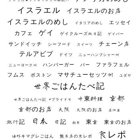
イスラエル
イスラエルのお店
イスラエルのめし
エッセイ
イタリアのめし
ゲイ
カフェ
ゲイクルーズ旅日記
ゲイバー
チェーン店
サンドイッチ
シーフード
スイーツ
テルアビブ
ドイツ
ニューハンプシャー州
ファラフェル
ハンバーガー
バー
ニューヨーク州
マサチューセッツ州
フムス
ボストン
ユダヤ
世界ごはんたべ記
京都
中東料理
世界ごはんたべ記 #プライド号
京都のお店
大阪
大阪のお店
居酒屋
日本
日記
東京
旅行記
東京のお店
朝食
食レポ
海外キマグレごはん
無名店の食レポ