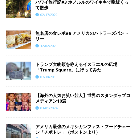
ハワイ旅行記#3 ホノルルのワイキキで晩飯くっ
て散歩
02/17/2022
無名店の食レポ#8 アメリカのバトラーズパント
リー
12/02/2021
トランプ大統領を称えるイスラエルの広場
「Trump Square」に行ってみた
07/18/2019
【海外の人気お笑い芸人】世界のスタンダップコ
メディアン10選
03/01/2024
アメリカ最強のメキシカンファストフードチェー
ン「チポトレ」（ボストンより）