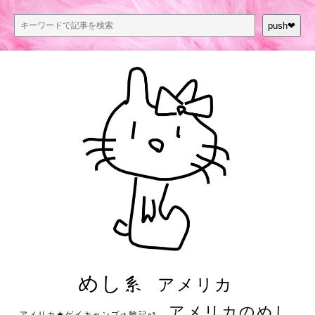
push❤︎
めし系
アメリカ
アメリカのめし
アメリカ★ゲイキャンプ体験記S3