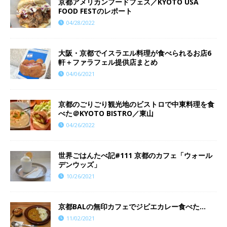
京都アメリカンフードフェス／KYOTO USA
FOOD FESTのレポート
04/28/2022
大阪・京都でイスラエル料理が食べられるお店6
軒＋ファラフェル提供店まとめ
04/06/2021
京都のごりごり観光地のビストロで中東料理を食
べた＠KYOTO BISTRO／東山
04/26/2022
世界ごはんたべ記#111 京都のカフェ「ウォール
デンウッズ」
10/26/2021
京都BALの無印カフェでジビエカレー食べた…
11/02/2021