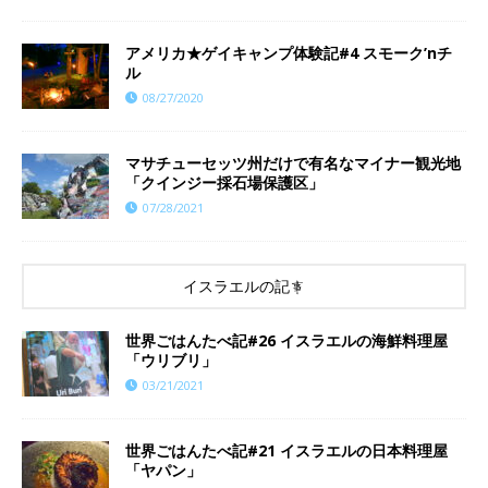
アメリカ★ゲイキャンプ体験記#4 スモーク’nチ
ル
08/27/2020
マサチューセッツ州だけで有名なマイナー観光地
「クインジー採石場保護区」
07/28/2021
イスラエルの記事
世界ごはんたべ記#26 イスラエルの海鮮料理屋
「ウリブリ」
03/21/2021
世界ごはんたべ記#21 イスラエルの日本料理屋
「ヤパン」