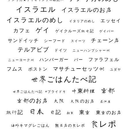
イスラエル
イスラエルのお店
イスラエルのめし
エッセイ
イタリアのめし
ゲイ
カフェ
ゲイクルーズ旅日記
ゲイバー
チェーン店
サンドイッチ
シーフード
スイーツ
テルアビブ
ドイツ
ニューハンプシャー州
ファラフェル
ハンバーガー
バー
ニューヨーク州
マサチューセッツ州
フムス
ボストン
ユダヤ
世界ごはんたべ記
京都
中東料理
世界ごはんたべ記 #プライド号
京都のお店
大阪
大阪のお店
居酒屋
日本
日記
東京
旅行記
東京のお店
朝食
食レポ
海外キマグレごはん
無名店の食レポ