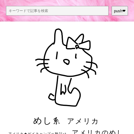
push❤︎
めし系
アメリカ
アメリカのめし
アメリカ★ゲイキャンプ体験記S3