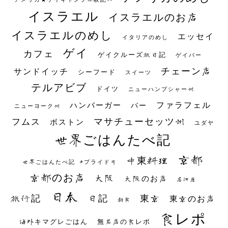
イスラエル
イスラエルのお店
イスラエルのめし
エッセイ
イタリアのめし
ゲイ
カフェ
ゲイクルーズ旅日記
ゲイバー
チェーン店
サンドイッチ
シーフード
スイーツ
テルアビブ
ドイツ
ニューハンプシャー州
ファラフェル
ハンバーガー
バー
ニューヨーク州
マサチューセッツ州
フムス
ボストン
ユダヤ
世界ごはんたべ記
京都
中東料理
世界ごはんたべ記 #プライド号
京都のお店
大阪
大阪のお店
居酒屋
日本
日記
東京
旅行記
東京のお店
朝食
食レポ
海外キマグレごはん
無名店の食レポ