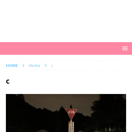
HOME
Media
c
c