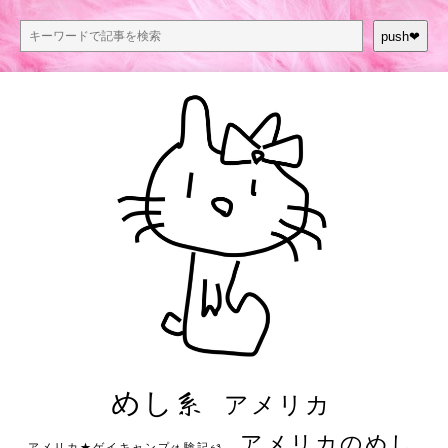
push❤︎
めし系
アメリカ
アメリカのめし
アメリカ★ゲイキャンプ体験記S3