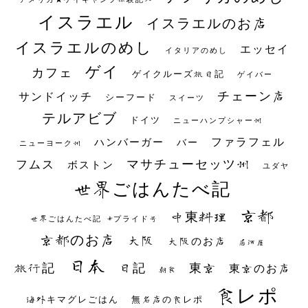
イスラエル
イスラエルのお店
イスラエルのめし
エッセイ
イタリアのめし
ゲイ
カフェ
ゲイクルーズ旅日記
ゲイバー
チェーン店
サンドイッチ
シーフード
スイーツ
テルアビブ
ドイツ
ニューハンプシャー州
ファラフェル
ハンバーガー
バー
ニューヨーク州
マサチューセッツ州
フムス
ボストン
ユダヤ
世界ごはんたべ記
京都
中東料理
世界ごはんたべ記 #プライド号
京都のお店
大阪
大阪のお店
居酒屋
日本
日記
東京
旅行記
東京のお店
朝食
食レポ
海外キマグレごはん
無名店の食レポ