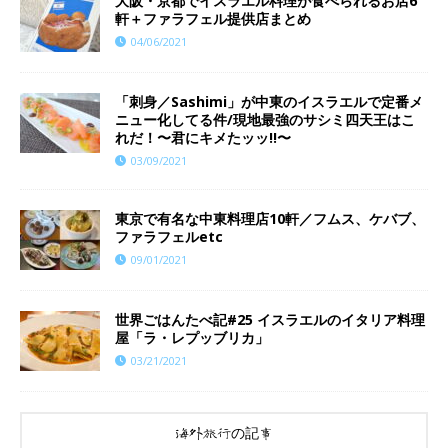
大阪・京都でイスラエル料理が食べられるお店6
軒＋ファラフェル提供店まとめ
04/06/2021
「刺身／Sashimi」が中東のイスラエルで定番メ
ニュー化してる件/現地最強のサシミ四天王はこ
れだ！〜君にキメたッッ!!〜
03/09/2021
東京で有名な中東料理店10軒／フムス、ケバブ、
ファラフェルetc
09/01/2021
世界ごはんたべ記#25 イスラエルのイタリア料理
屋「ラ・レプッブリカ」
03/21/2021
海外旅行の記事