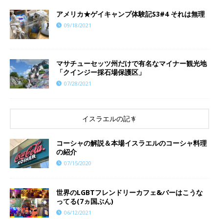
アメリカ★ゲイキャンプ体験記S3#4 それは無理
09/18/2021
マサチューセッツ州だけで有名なマイナー観光地
「クインジー採石場保護区」
07/28/2021
イスラエルの記事
コーシャの解説＆本場イスラエルのコーシャ料理
の紹介
07/15/2020
世界のLGBTフレンドリーカフェ&バーはこうな
ってる(7ヵ国ぶん)
06/12/2021