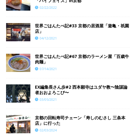
「パイフェイス」in京都
02/22/2022
世界ごはんたべ記#33 京都の居酒屋「遊亀・祇園
店」
04/12/2021
世界ごはんたべ記#67 京都のラーメン屋「百歳牛
肉麺」
07/14/2021
EX編集長さん歩#2 西本願寺はユダヤ教〜陰謀論
者おおよろこび〜
03/05/2021
京都の回転寿司チェーン「寿しのむさし 三条本
店」に行った
02/03/2024