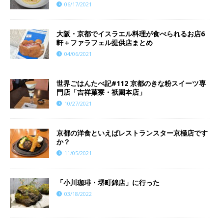
06/17/2021
大阪・京都でイスラエル料理が食べられるお店6
軒＋ファラフェル提供店まとめ
04/06/2021
世界ごはんたべ記#112 京都のきな粉スイーツ専
門店「吉祥菓寮・祇園本店」
10/27/2021
京都の洋食といえばレストランスター京極店です
か？
11/05/2021
「小川珈琲・堺町錦店」に行った
03/18/2022