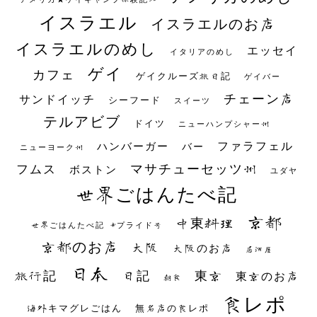
イスラエル
イスラエルのお店
イスラエルのめし
エッセイ
イタリアのめし
ゲイ
カフェ
ゲイクルーズ旅日記
ゲイバー
チェーン店
サンドイッチ
シーフード
スイーツ
テルアビブ
ドイツ
ニューハンプシャー州
ファラフェル
ハンバーガー
バー
ニューヨーク州
マサチューセッツ州
フムス
ボストン
ユダヤ
世界ごはんたべ記
京都
中東料理
世界ごはんたべ記 #プライド号
京都のお店
大阪
大阪のお店
居酒屋
日本
日記
東京
旅行記
東京のお店
朝食
食レポ
海外キマグレごはん
無名店の食レポ