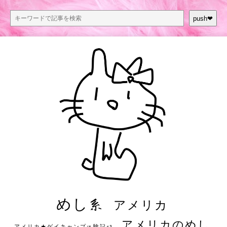
push❤︎
めし系
アメリカ
アメリカのめし
アメリカ★ゲイキャンプ体験記S3