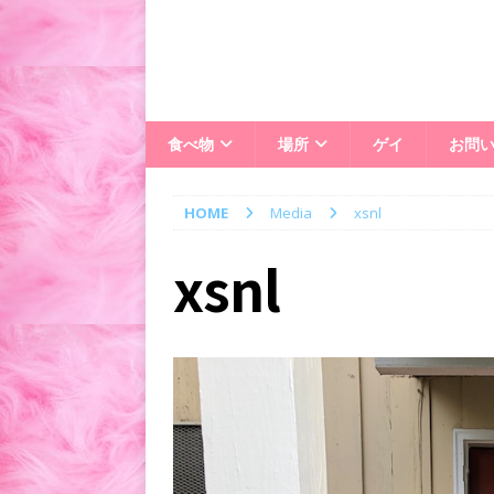
食べ物
場所
ゲイ
お問
HOME
Media
xsnl
xsnl