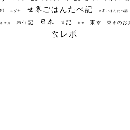
世界ごはんたべ記
州
世界ごはんたべ記
ユダヤ
日本
日記
東京
旅行記
東京のお
朝食
居酒屋
食レポ