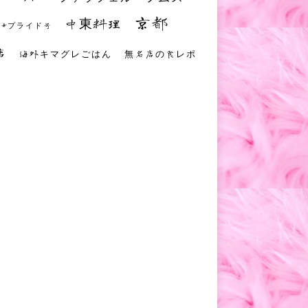
京都
中東料理
 #プライド号
店
海外キマグレごはん
無名店の食レポ