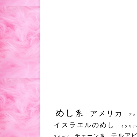
めし系
アメリカ
アメ
イスラエルのめし
イタリア
テルア
チェーン店
スイーツ