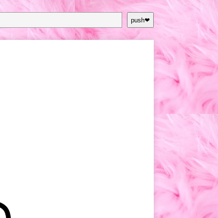
push❤︎