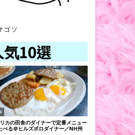
サゴソ
人気10選