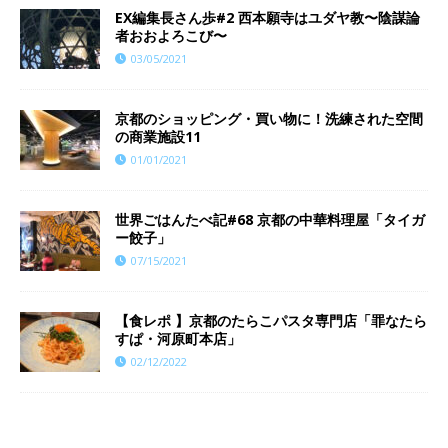
EX編集長さん歩#2 西本願寺はユダヤ教〜陰謀論
者おおよろこび〜
03/05/2021
京都のショッピング・買い物に！洗練された空間
の商業施設11
01/01/2021
世界ごはんたべ記#68 京都の中華料理屋「タイガ
ー餃子」
07/15/2021
【食レポ 】京都のたらこパスタ専門店「罪なたら
すぱ・河原町本店」
02/12/2022