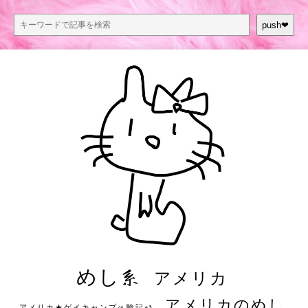
push❤︎
めし系
アメリカ
アメリカのめし
アメリカ★ゲイキャンプ体験記S3