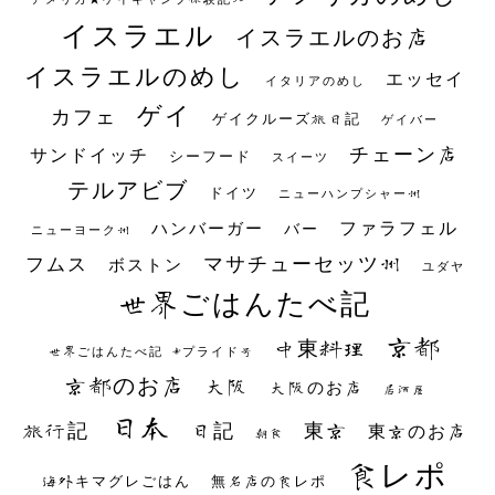
イスラエル
イスラエルのお店
イスラエルのめし
エッセイ
イタリアのめし
ゲイ
カフェ
ゲイクルーズ旅日記
ゲイバー
チェーン店
サンドイッチ
シーフード
スイーツ
テルアビブ
ドイツ
ニューハンプシャー州
ファラフェル
ハンバーガー
バー
ニューヨーク州
マサチューセッツ州
フムス
ボストン
ユダヤ
世界ごはんたべ記
京都
中東料理
世界ごはんたべ記 #プライド号
京都のお店
大阪
大阪のお店
居酒屋
日本
日記
東京
旅行記
東京のお店
朝食
食レポ
海外キマグレごはん
無名店の食レポ