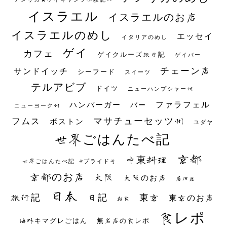
イスラエル
イスラエルのお店
イスラエルのめし
エッセイ
イタリアのめし
ゲイ
カフェ
ゲイクルーズ旅日記
ゲイバー
チェーン店
サンドイッチ
シーフード
スイーツ
テルアビブ
ドイツ
ニューハンプシャー州
ファラフェル
ハンバーガー
バー
ニューヨーク州
マサチューセッツ州
フムス
ボストン
ユダヤ
世界ごはんたべ記
京都
中東料理
世界ごはんたべ記 #プライド号
京都のお店
大阪
大阪のお店
居酒屋
日本
日記
東京
旅行記
東京のお店
朝食
食レポ
海外キマグレごはん
無名店の食レポ