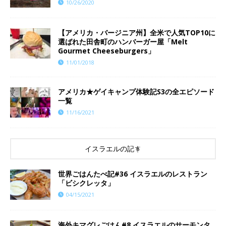
10/26/2020
【アメリカ・バージニア州】全米で人気TOP10に
選ばれた田舎町のハンバーガー屋「Melt
Gourmet Cheeseburgers」
11/01/2018
アメリカ★ゲイキャンプ体験記S3の全エピソード
一覧
11/16/2021
イスラエルの記事
世界ごはんたべ記#36 イスラエルのレストラン
「ビシクレッタ」
04/15/2021
海外キマグレごはん#8 イスラエルのサーモンタ