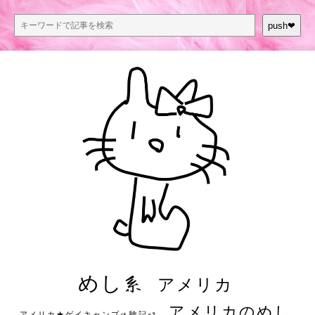
push❤︎
めし系
アメリカ
アメリカのめし
アメリカ★ゲイキャンプ体験記S3