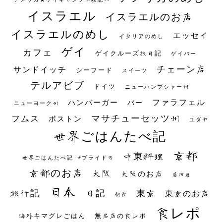
イスラエル
イスラエルのお店
イスラエルのめし
エッセイ
イタリアのめし
ゲイ
カフェ
ゲイクルーズ旅日記
ゲイバー
チェーン店
サンドイッチ
シーフード
スイーツ
テルアビブ
ドイツ
ニューハンプシャー州
ファラフェル
ハンバーガー
バー
ニューヨーク州
マサチューセッツ州
フムス
ボストン
ユダヤ
世界ごはんたべ記
京都
中東料理
世界ごはんたべ記 #プライド号
京都のお店
大阪
大阪のお店
居酒屋
日本
日記
東京
旅行記
東京のお店
朝食
食レポ
海外キマグレごはん
無名店の食レポ