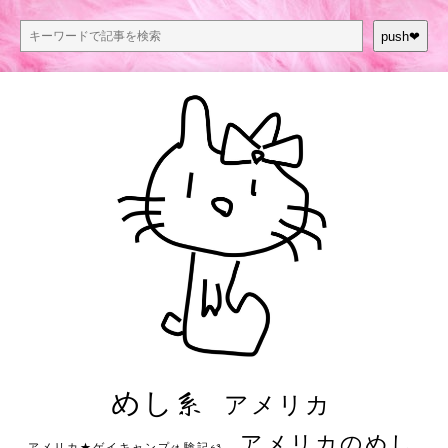
push❤︎
めし系
アメリカ
アメリカのめし
アメリカ★ゲイキャンプ体験記S3