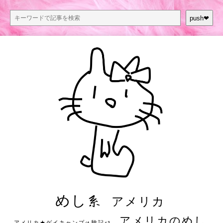
push❤︎
めし系
アメリカ
アメリカのめし
アメリカ★ゲイキャンプ体験記S3