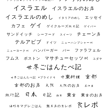
イスラエル
イスラエルのお店
イスラエルのめし
エッセイ
イタリアのめし
ゲイ
カフェ
ゲイクルーズ旅日記
ゲイバー
チェーン店
サンドイッチ
シーフード
スイーツ
テルアビブ
ドイツ
ニューハンプシャー州
ファラフェル
ハンバーガー
バー
ニューヨーク州
マサチューセッツ州
フムス
ボストン
ユダヤ
世界ごはんたべ記
京都
中東料理
世界ごはんたべ記 #プライド号
京都のお店
大阪
大阪のお店
居酒屋
日本
日記
東京
旅行記
東京のお店
朝食
食レポ
海外キマグレごはん
無名店の食レポ