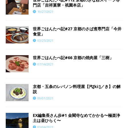
門店「吉祥菓寮・祇園本店」
10/27/2021
世界ごはんたべ記#27 京都のさば煮専門店「今井
食堂」
03/25/2021
世界ごはんたべ記#66 京都の焼肉屋「三樹」
07/14/2021
京都・五条のレバノン料理屋【汽[ki:]／き】の解
説
09/01/2021
EX編集長さん歩#1 金閣寺なめてかかる〜極楽浄
土は昼ひらく〜
03/04/2021