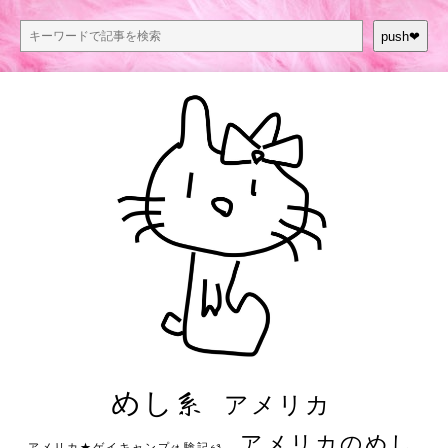
push❤︎
めし系
アメリカ
アメリカのめし
アメリカ★ゲイキャンプ体験記S3