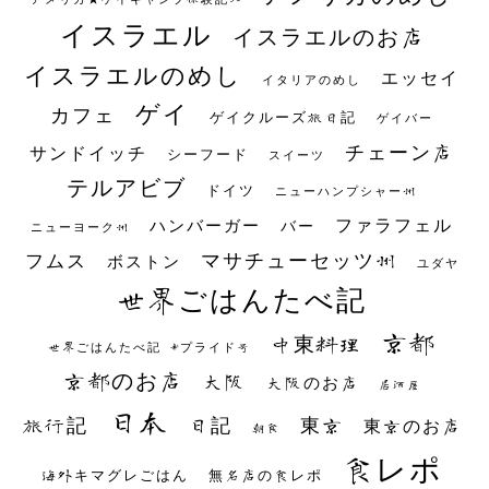
イスラエル
イスラエルのお店
イスラエルのめし
エッセイ
イタリアのめし
ゲイ
カフェ
ゲイクルーズ旅日記
ゲイバー
チェーン店
サンドイッチ
シーフード
スイーツ
テルアビブ
ドイツ
ニューハンプシャー州
ファラフェル
ハンバーガー
バー
ニューヨーク州
マサチューセッツ州
フムス
ボストン
ユダヤ
世界ごはんたべ記
京都
中東料理
世界ごはんたべ記 #プライド号
京都のお店
大阪
大阪のお店
居酒屋
日本
日記
東京
旅行記
東京のお店
朝食
食レポ
海外キマグレごはん
無名店の食レポ