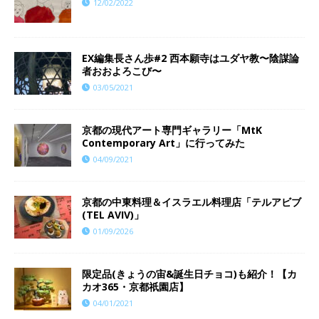
12/02/2022
EX編集長さん歩#2 西本願寺はユダヤ教〜陰謀論
者おおよろこび〜
03/05/2021
京都の現代アート専門ギャラリー「MtK
Contemporary Art」に行ってみた
04/09/2021
京都の中東料理＆イスラエル料理店「テルアビブ
(TEL AVIV)」
01/09/2026
限定品(きょうの宙&誕生日チョコ)も紹介！【カ
カオ365・京都祇園店】
04/01/2021