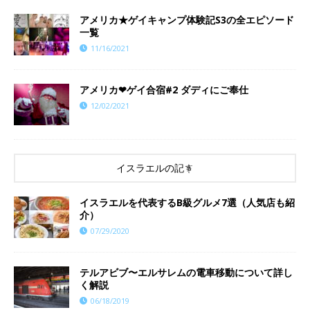
アメリカ★ゲイキャンプ体験記S3の全エピソード
一覧
11/16/2021
アメリカ❤︎ゲイ合宿#2 ダディにご奉仕
12/02/2021
イスラエルの記事
イスラエルを代表するB級グルメ7選（人気店も紹
介）
07/29/2020
テルアビブ〜エルサレムの電車移動について詳し
く解説
06/18/2019