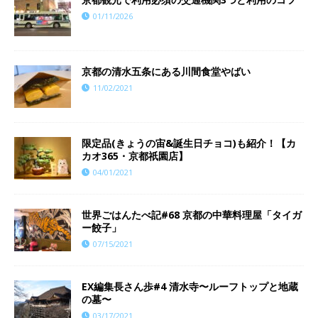
01/11/2026
京都の清水五条にある川間食堂やばい
11/02/2021
限定品(きょうの宙&誕生日チョコ)も紹介！【カ
カオ365・京都祇園店】
04/01/2021
世界ごはんたべ記#68 京都の中華料理屋「タイガ
ー餃子」
07/15/2021
EX編集長さん歩#4 清水寺〜ルーフトップと地蔵
の墓〜
03/17/2021