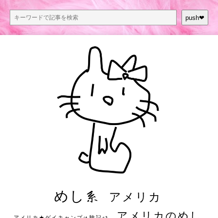
push❤︎
めし系
アメリカ
アメリカのめし
アメリカ★ゲイキャンプ体験記S3