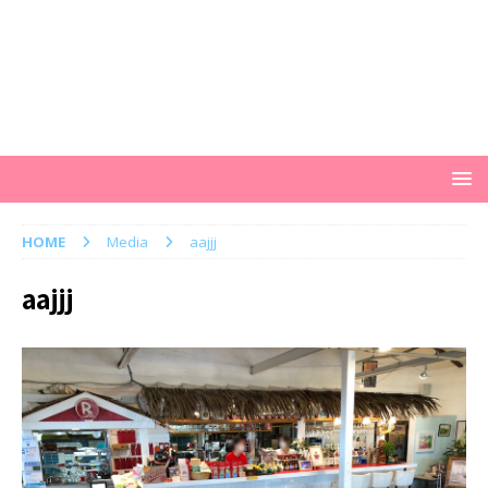
HOME
Media
aajjj
aajjj