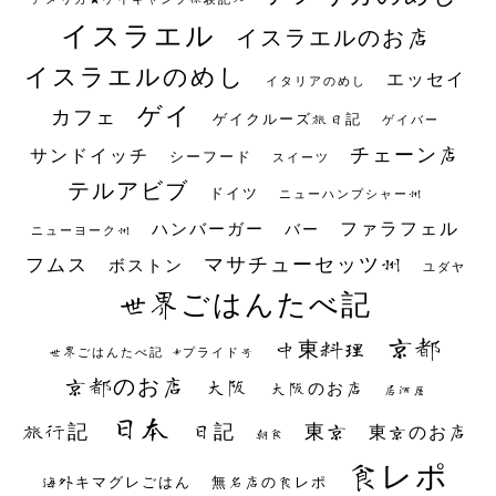
イスラエル
イスラエルのお店
イスラエルのめし
エッセイ
イタリアのめし
ゲイ
カフェ
ゲイクルーズ旅日記
ゲイバー
チェーン店
サンドイッチ
シーフード
スイーツ
テルアビブ
ドイツ
ニューハンプシャー州
ファラフェル
ハンバーガー
バー
ニューヨーク州
マサチューセッツ州
フムス
ボストン
ユダヤ
世界ごはんたべ記
京都
中東料理
世界ごはんたべ記 #プライド号
京都のお店
大阪
大阪のお店
居酒屋
日本
日記
東京
旅行記
東京のお店
朝食
食レポ
海外キマグレごはん
無名店の食レポ