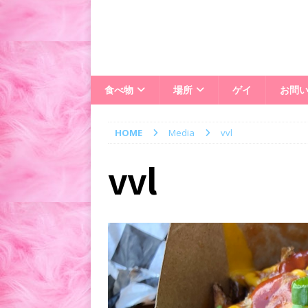
食べ物
場所
ゲイ
お問
HOME
Media
vvl
vvl