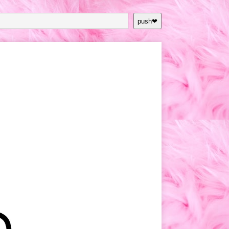
push❤︎