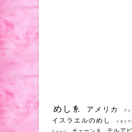
めし系
アメリカ
アメ
イスラエルのめし
イタリア
テルア
チェーン店
スイーツ