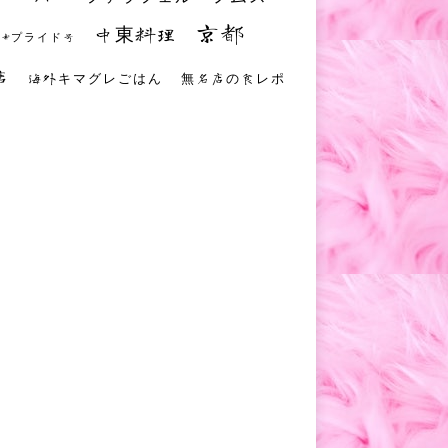
京都
中東料理
 #プライド号
店
海外キマグレごはん
無名店の食レポ