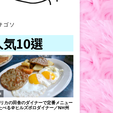
サゴソ
人気10選