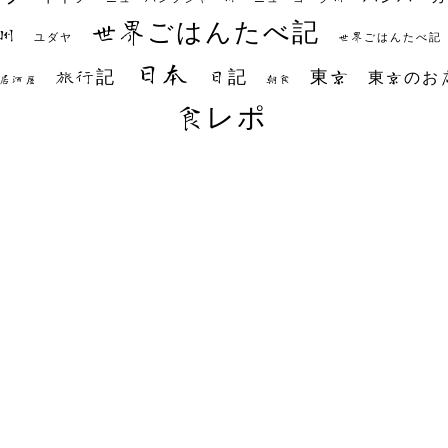
世界ごはんたべ記
州
世界ごはんたべ記
ユダヤ
日本
日記
東京
旅行記
東京のお
朝食
居酒屋
食レポ