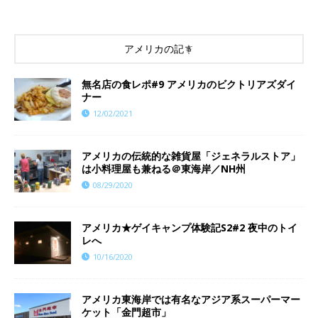
アメリカの記事
無名店の食レポ#9 アメリカのビクトリアズダイ
ナー
12/02/2021
アメリカの伝統的な雑貨屋「ジェネラルストア」
は小料理屋も兼ねる＠東海岸／NH州
08/29/2020
アメリカ★ゲイキャンプ体験記S2#2 夜中のトイ
レへ
10/16/2020
アメリカ東海岸では有名なアジア系スーパーマー
ケット「金門超市」