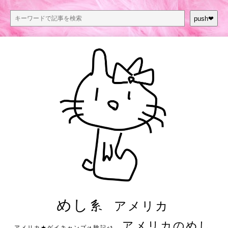
push❤︎
めし系
アメリカ
アメリカのめし
アメリカ★ゲイキャンプ体験記S3