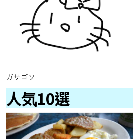
ガサゴソ
人気10選