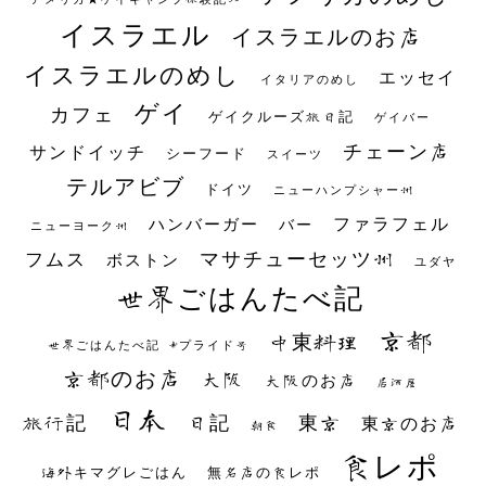
イスラエル
イスラエルのお店
イスラエルのめし
エッセイ
イタリアのめし
ゲイ
カフェ
ゲイクルーズ旅日記
ゲイバー
チェーン店
サンドイッチ
シーフード
スイーツ
テルアビブ
ドイツ
ニューハンプシャー州
ファラフェル
ハンバーガー
バー
ニューヨーク州
マサチューセッツ州
フムス
ボストン
ユダヤ
世界ごはんたべ記
京都
中東料理
世界ごはんたべ記 #プライド号
京都のお店
大阪
大阪のお店
居酒屋
日本
日記
東京
旅行記
東京のお店
朝食
食レポ
海外キマグレごはん
無名店の食レポ