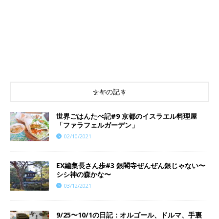
京都の記事
世界ごはんたべ記#9 京都のイスラエル料理屋
「ファラフェルガーデン」
02/10/2021
EX編集長さん歩#3 銀閣寺ぜんぜん銀じゃない〜
シシ神の森かな〜
03/12/2021
9/25〜10/1の日記：オルゴール、ドルマ、手裏