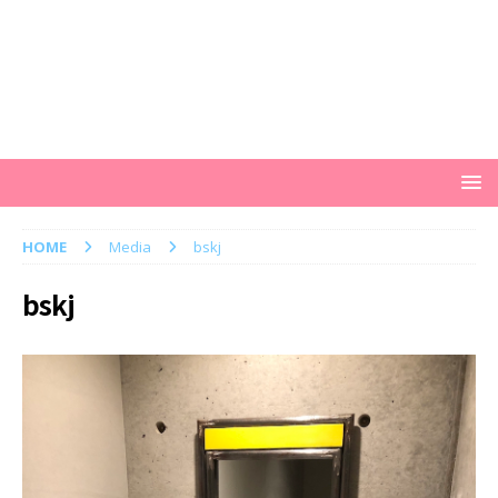
HOME
Media
bskj
bskj