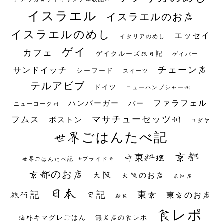
イスラエル
イスラエルのお店
イスラエルのめし
エッセイ
イタリアのめし
ゲイ
カフェ
ゲイクルーズ旅日記
ゲイバー
チェーン店
サンドイッチ
シーフード
スイーツ
テルアビブ
ドイツ
ニューハンプシャー州
ファラフェル
ハンバーガー
バー
ニューヨーク州
マサチューセッツ州
フムス
ボストン
ユダヤ
世界ごはんたべ記
京都
中東料理
世界ごはんたべ記 #プライド号
京都のお店
大阪
大阪のお店
居酒屋
日本
日記
東京
旅行記
東京のお店
朝食
食レポ
海外キマグレごはん
無名店の食レポ