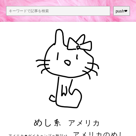
push❤︎
めし系
アメリカ
アメリカのめし
アメリカ★ゲイキャンプ体験記S3