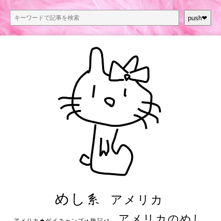
push❤︎
めし系
アメリカ
アメリカのめし
アメリカ★ゲイキャンプ体験記S3