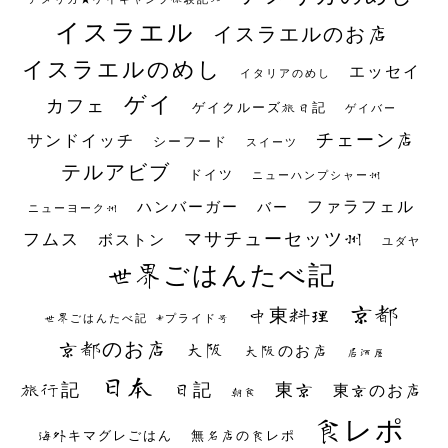
イスラエル
イスラエルのお店
イスラエルのめし
エッセイ
イタリアのめし
ゲイ
カフェ
ゲイクルーズ旅日記
ゲイバー
チェーン店
サンドイッチ
シーフード
スイーツ
テルアビブ
ドイツ
ニューハンプシャー州
ファラフェル
ハンバーガー
バー
ニューヨーク州
マサチューセッツ州
フムス
ボストン
ユダヤ
世界ごはんたべ記
京都
中東料理
世界ごはんたべ記 #プライド号
京都のお店
大阪
大阪のお店
居酒屋
日本
日記
東京
旅行記
東京のお店
朝食
食レポ
海外キマグレごはん
無名店の食レポ