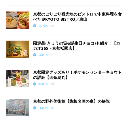
京都のごりごり観光地のビストロで中東料理を食
べた＠KYOTO BISTRO／東山
04/26/2022
限定品(きょうの宙&誕生日チョコ)も紹介！【カ
カオ365・京都祇園店】
04/01/2021
京都限定グッズあり！ポケモンセンターキョウト
の詳細【四条烏丸】
10/01/2020
京都の野外美術館【陶板名画の庭】の解説
01/09/2026